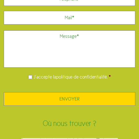
E-
mail
Message
*
RGPD
*
J’accepte la
politique de confidentialité
.
*
Où nous trouver ?