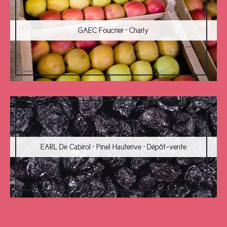
GAEC Foucrier • Charly
EARL De Cabirol • Pinel Hauterive • Dépôt-vente