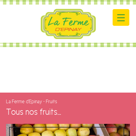
La Ferme d'Epinay
•
Fruits
Tous nos fruits...