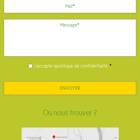
E-
mail
Message
*
RGPD
*
J’accepte la
politique de confidentialité
.
*
Où nous trouver ?