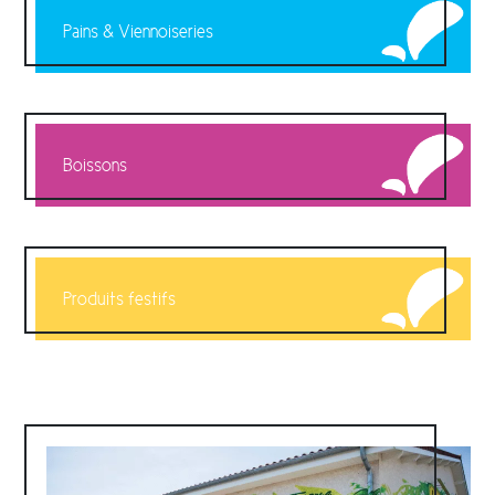
Pains & Viennoiseries
Boissons
Produits festifs